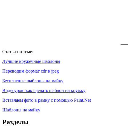
Статьи по теме:
Лучшие кружечные шаблоны
Переводим формат cdr в jpeg
Бесплатные шаблоны на майку
Видеоурок: как сделать шаблон на кружку
Вставляем фото в рамку с помощью Paint.Net
Шаблоны на майку
Разделы