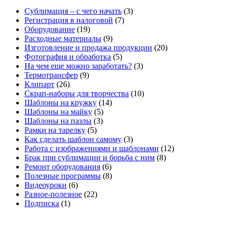
Сублимация – с чего начать
(3)
Регистрация в налоговой
(7)
Оборудование
(19)
Расходные материалы
(9)
Изготовление и продажа продукции
(20)
Фотография и обработка
(5)
На чем еще можно заработать?
(3)
Термотрансфер
(9)
Клипарт
(26)
Скрап-наборы для творчества
(10)
Шаблоны на кружку
(14)
Шаблоны на майку
(5)
Шаблоны на пазлы
(3)
Рамки на тарелку
(5)
Как сделать шаблон самому
(3)
Работа с изображениями и шаблонами
(12)
Брак при сублимации и борьба с ним
(8)
Ремонт оборудования
(6)
Полезные программы
(8)
Видеоуроки
(6)
Разное-полезное
(22)
Подписка
(1)