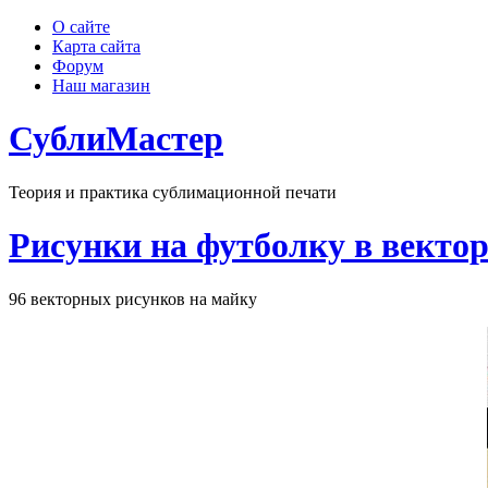
О сайте
Карта сайта
Форум
Наш магазин
СублиМастер
Теория и практика сублимационной печати
Рисунки на футболку в вектор
96 векторных рисунков на майку